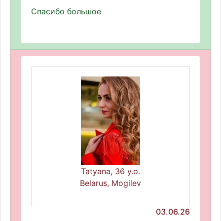
Спасибо большое
Tatyana, 36 y.o.
Belarus, Mogilev
03.06.26