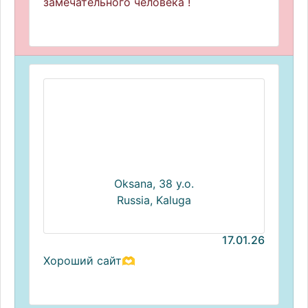
замечательного человека !
Oksana, 38 y.o.
Russia, Kaluga
17.01.26
Хороший сайт🫶