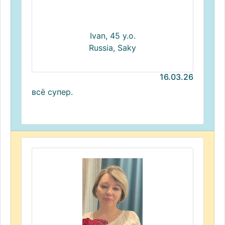
Ivan, 45 y.o.
Russia, Saky
16.03.26
всё супер.