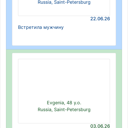
Russia, Saint-Petersburg
22.06.26
Встретила мужчину
Evgenia, 48 y.o.
Russia, Saint-Petersburg
03.06.26