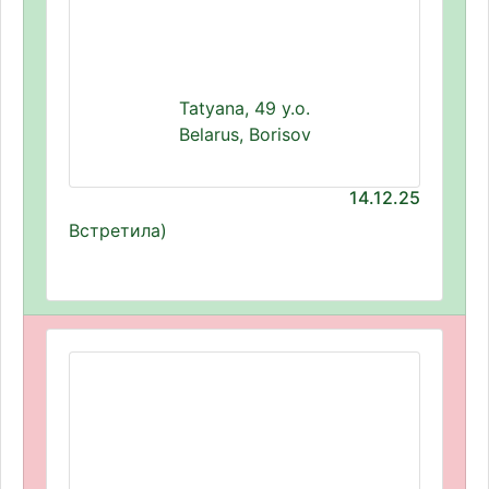
Tatyana, 49 y.o.
Belarus, Borisov
14.12.25
Встретила)