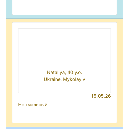
Nataliya, 40 y.o.
Ukraine, Mykolayiv
15.05.26
Нормальный