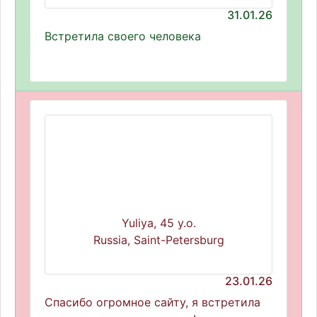
31.01.26
Встретила своего человека
Yuliya, 45 y.o.
Russia, Saint-Petersburg
23.01.26
Спасибо огромное сайту, я встретила