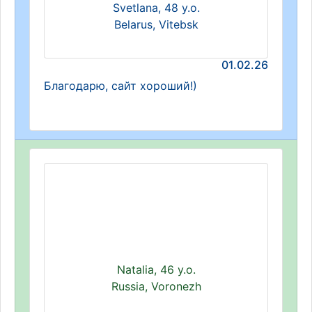
Svetlana, 48 y.o.
Belarus, Vitebsk
01.02.26
Благодарю, сайт хороший!)
Natalia, 46 y.o.
Russia, Voronezh