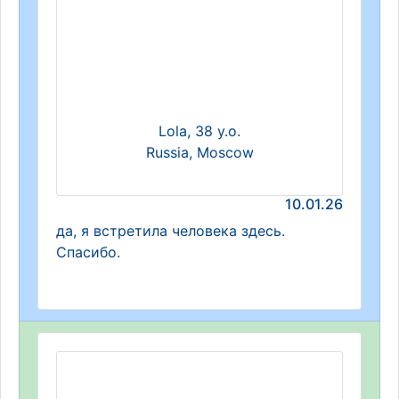
Lola, 38 y.o.
Russia, Moscow
10.01.26
да, я встретила человека здесь.
Спасибо.