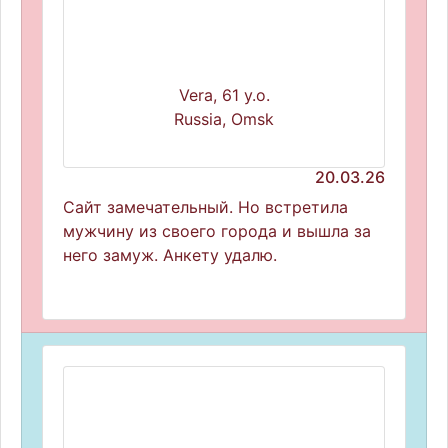
Vera, 61 y.o.
Russia, Omsk
20.03.26
Сайт замечательный. Но встретила
мужчину из своего города и вышла за
него замуж. Анкету удалю.