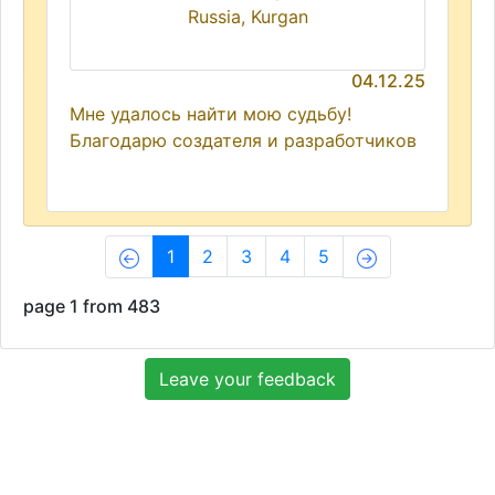
Russia, Kurgan
04.12.25
Мне удалось найти мою судьбу!
Благодарю создателя и разработчиков
(current)
1
2
3
4
5
page 1 from 483
Leave your feedback