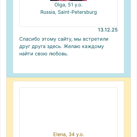
Olga, 51 y.o.
Russia, Saint-Petersburg
13.12.25
Спасибо этому сайту, мы встретили
друг друга здесь. Желаю каждому
найти свою любовь.
Elena, 34 y.o.