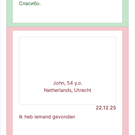
Спасибо.
John, 54 y.o.
Netherlands, Utrecht
22.12.25
Ik heb iemand gevonden