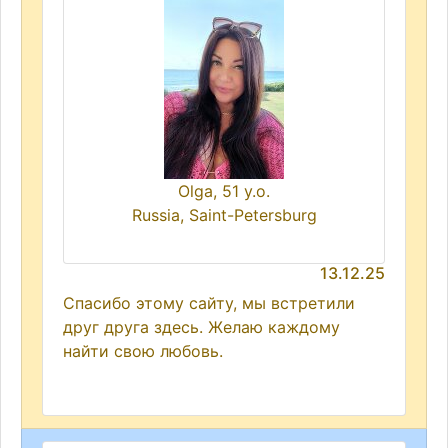
Olga, 51 y.o.
Russia, Saint-Petersburg
13.12.25
Спасибо этому сайту, мы встретили
друг друга здесь. Желаю каждому
найти свою любовь.