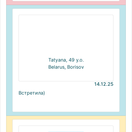
Tatyana, 49 y.o.
Belarus, Borisov
14.12.25
Встретила)