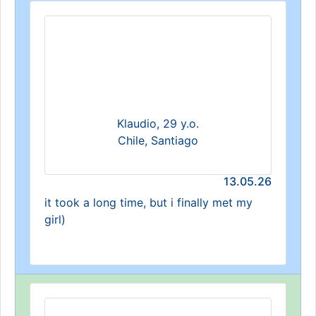
Klaudio, 29 y.o.
Chile, Santiago
13.05.26
it took a long time, but i finally met my
girl)