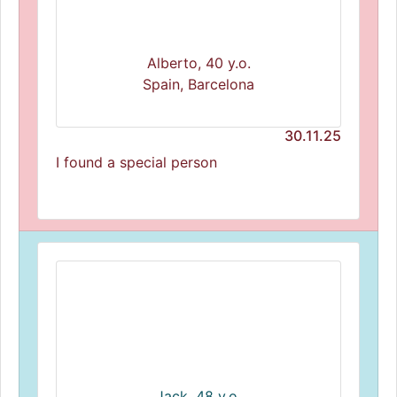
Alberto, 40 y.o.
Spain, Barcelona
30.11.25
I found a special person
Jack, 48 y.o.