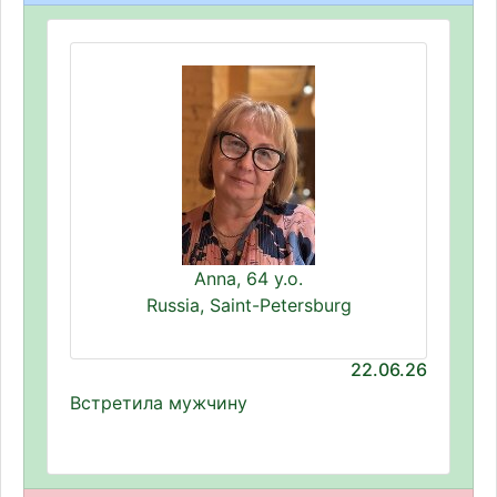
Anna, 64 y.o.
Russia, Saint-Petersburg
22.06.26
Встретила мужчину