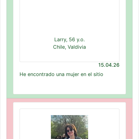
Larry, 56 y.o.
Chile, Valdivia
15.04.26
He encontrado una mujer en el sitio