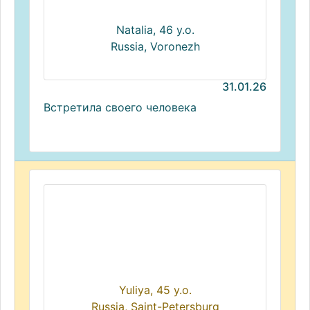
Natalia, 46 y.o.
Russia, Voronezh
31.01.26
Встретила своего человека
Yuliya, 45 y.o.
Russia, Saint-Petersburg