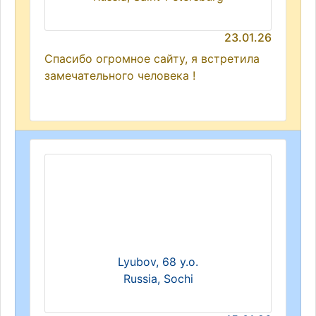
23.01.26
Спасибо огромное сайту, я встретила
замечательного человека !
Lyubov, 68 y.o.
Russia, Sochi