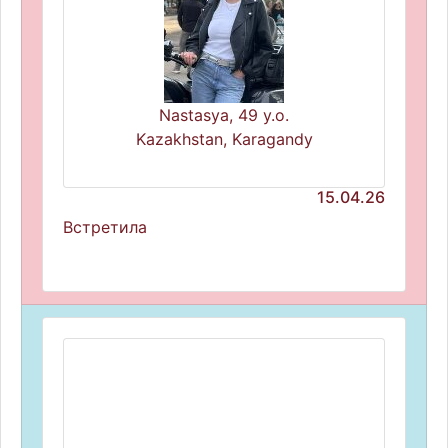
Nastasya, 49 y.o.
Kazakhstan, Karagandy
15.04.26
Встретила